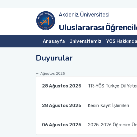
Akdeniz Üniversitesi
Başvuru Koşulları
Kayıt Belgeleri
Uluslararası Öğrencil
Kontenjanlar
Kayıt Kılavuzu
Anasayfa
Üniversitemiz
YÖS Hakkınd
Öğrenim Ücretleri
Türkçe Yeterlilik
Duyurular
Lisans Taban Puanlar
İkamet İzin İşlemleri
Ağustos 2025
ÖnLisans Taban Puanlar
Sigorta İşlemleri
28 Ağustos 2025
TR-YÖS Türkçe Dil Yeterl
28 Ağustos 2025
Kesin Kayıt İşlemleri
06 Ağustos 2025
2025-2026 Öğrenim Ücr